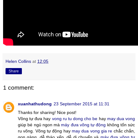
Helen Collins
at
12:05
Share
1 comment:
xuanhathudong
23 September 2015 at 11:31
Thanks for sharing! Nice post!
Võng tự đưa hay
vong ru tu dong cho be
hay
may dua vong
giúp bé ngủ ngon mà
máy đưa võng tự động
không tốn sức
ru võng. Võng tự động hay
may dua vong gia re
chắc chắn,
gọn gàng, dễ tháo xếp, dễ di chuyển và
máy đưa võng tự