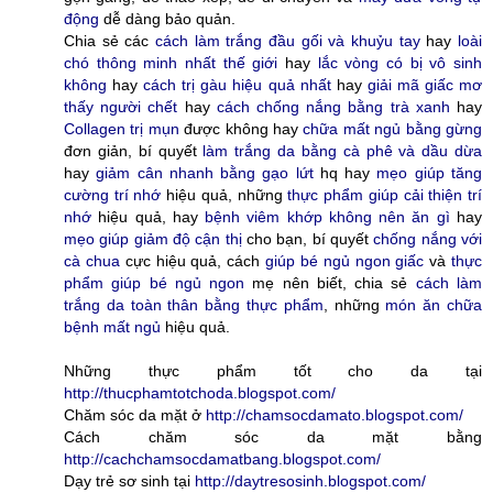
động
dễ dàng bảo quản.
Chia sẻ các
cách làm trắng đầu gối và khuỷu tay
hay
loài
chó thông minh nhất thế giới
hay
lắc vòng có bị vô sinh
không
hay
cách trị gàu hiệu quả nhất
hay
giải mã giấc mơ
thấy người chết
hay
cách chống nắng bằng trà xanh
hay
Collagen trị mụn
được không hay
chữa mất ngủ bằng gừng
đơn giản, bí quyết
làm trắng da bằng cà phê và dầu dừa
hay
giảm cân nhanh bằng gạo lứt
hq hay
mẹo giúp tăng
cường trí nhớ
hiệu quả, những
thực phẩm giúp cải thiện trí
nhớ
hiệu quả, hay
bệnh viêm khớp không nên ăn gì
hay
mẹo giúp giảm độ cận thị
cho bạn, bí quyết
chống nắng với
cà chua
cực hiệu quả, cách
giúp bé ngủ ngon giấc
và
thực
phẩm giúp bé ngủ ngon
mẹ nên biết, chia sẻ
cách làm
trắng da toàn thân bằng thực phẩm
, những
món ăn chữa
bệnh mất ngủ
hiệu quả.
Những thực phẩm tốt cho da tại
http://thucphamtotchoda.blogspot.com/
Chăm sóc da mặt ở
http://chamsocdamato.blogspot.com/
Cách chăm sóc da mặt bằng
http://cachchamsocdamatbang.blogspot.com/
Dạy trẻ sơ sinh tại
http://daytresosinh.blogspot.com/